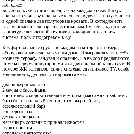
коттедже:
зал, холл, кухня, пять спален, с/у на каждом этаже. В двух
спальнях стоят двухспальные кровати, в двух — полуторные и
в одной спальне две полуторные кровати. В коттедже есть
плазменный телевизор со спутниковым TV, сейф, кухонный
гарнитур с встроенной техникой, холодильник, сплит-
система, полы с подогревом в с/у.
Комфортабельные срубы, в каждом из которых 2 номера,
оборудованные отдельными входами. Номер включает в себя:
комнату, террасу, сан.узел и спальню. На выбор предлагаются
номера с двумя полуторными или двухспальной кроватями. В
номере: ЖК телевизор, сплит система, спутниковое TV, сейф,
холодильник, душевая с гидромассажем.
два бильярдных зала
2 сауны с бассейнами
спортивно-оздоровительный комплекс (массажный кабинет,
бассейн, настольный теннис, тренажерный зал,
безалкогольный бар)
конференц-зал
детская площадка
магазин рыболовных принадлежностей
пункт проката
охраняемая автостоянка