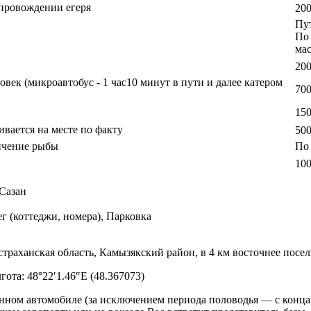
опровождении егеря
200
Пут
По 
мас
200
ловек (микроавтобус - 1 час10 минут в пути и далее катером
700
150
ивается на месте по факту
500
опчение рыбы
По 
100
 Сазан
г (коттеджи, номера), Парковка
траханская область, Камызякский район, в 4 км восточнее посел
гота: 48°22′1.46″E (48.367073)
енном автомобиле (за исключением периода половодья — с конца