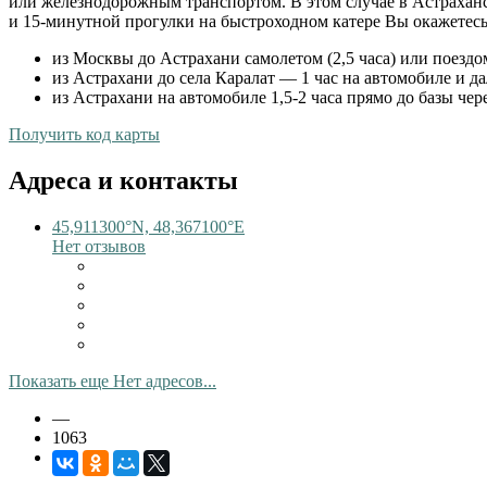
или железнодорожным транспортом. В этом случае в Астраханск
и 15-минутной прогулки на быстроходном катере Вы окажетесь
из Москвы до Астрахани самолетом (2,5 часа) или поездом
из Астрахани до села Каралат — 1 час на автомобиле и да
из Астрахани на автомобиле 1,5-2 часа прямо до базы чер
Получить код карты
Адреса и контакты
45,911300°N, 48,367100°E
Нет отзывов
Показать еще Нет адресов...
—
1063