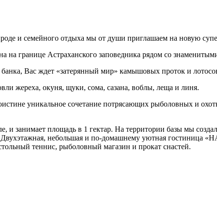
рироде и семейного отдыха мы от души приглашаем на новую с
 на границе Астраханского заповедника рядом со знаменитым
го банка, Вас ждет «затерянный мир» камышовых проток и лотосо
ли жереха, окуня, щуки, сома, сазана, воблы, леща и линя.
поистине уникальное сочетание потрясающих рыболовных и охо
мле, и занимает площадь в 1 гектар. На территории базы мы соз
ла. Двухэтажная, небольшая и по-домашнему уютная гостиница
настольный теннис, рыболовный магазин и прокат снастей.