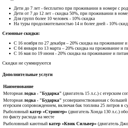
Дети до 7 лет - бесплатно при проживании в номере с ро
Дети от 7 до 12 лет - скидка 50%, при проживании в ном
Для групп более 10 человек - 10% скидка
На туры продолжительностью 14 и более дней - 10% скид
Сезонные скидки:
С 16 ноября по 27 декабря – 20% скидка на проживание и
С 04 января по 13 марта – 20% скидка на проживание и п
С 16 мая по 19 июня - 20% скидка на проживание и пита
Скидки не суммируются
Дополнительные услуги
Наименование
Моторная
лодка - "Бударка"
(двигатель 15 л.с.) с егерским с
Моторная
лодка - "Бударка"
усовершенствованная с большей п
егерским сопровождением, включая бак топлива 25 литров в су
Рыболовный
катер «Стрингер»
(двигатель Хонда 130 л.с.) об
по факту расхода на месте
Рыболовный каютный
катер «Квик Сильвер»
(двигатель Джон