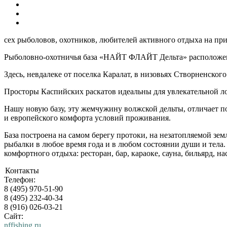
сех рыболовов, охотников, любителей активного отдыха на п
Рыболовно-охотничья база «НАЙТ ФЛАЙТ Дельта» расположена
Здесь, невдалеке от поселка Каралат, в низовьях Створненско
Просторы Каспийских раскатов идеальны для увлекательной лов
Нашу новую базу, эту жемчужину волжской дельты, отличает 
и европейского комфорта условий проживания.
База построена на самом берегу протоки, на незатопляемой зе
рыбалки в любое время года и в любом состоянии души и те
комфортного отдыха: ресторан, бар, караоке, сауна, бильярд, 
Контакты
Телефон:
8 (495) 970-51-90
8 (495) 232-40-34
8 (916) 026-03-21
Сайт:
nffishing.ru