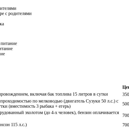
дителями
ере с родителями
ка
 питание
итание
ние
Це
опровождением, включая бак топлива 15 литров в сутки
350
роходимостью по мелководью (двигатель Сузуки 50 л.с.) с
500
тки (вместимость 3 рыбака + егерь)
орудованный эхолотом (до 4-х человек), бензин оплачивается
700
сон 115 л.с.)
700