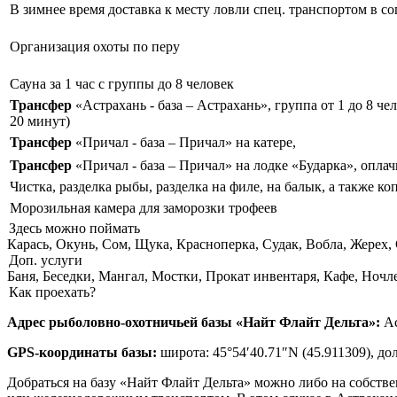
В зимнее время доставка к месту ловли спец. транспортом в с
Организация охоты по перу
Сауна за 1 час с группы до 8 человек
Трансфер
«Астрахань - база – Астрахань», группа от 1 до 8 че
20 минут)
Трансфер
«Причал - база – Причал» на катере,
Трансфер
«Причал - база – Причал» на лодке «Бударка», оплач
Чистка, разделка рыбы, разделка на филе, на балык, а также к
Морозильная камера для заморозки трофеев
Здесь можно поймать
Карась, Окунь, Сом, Щука, Красноперка, Судак, Вобла, Жерех,
Доп. услуги
Баня, Беседки, Мангал, Мостки, Прокат инвентаря, Кафе, Ночле
Как проехать?
Адрес рыболовно-охотничьей базы «Найт Флайт Дельта»:
Ас
GPS-координаты базы:
широта: 45°54′40.71″N (45.911309), дол
Добраться на базу «Найт Флайт Дельта» можно либо на собств