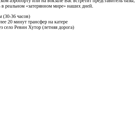
ом аэропорту или на вокзале Вас встретит представитель базы,
 в реальном «затерянном мире» наших дней.
 (30-36 часов)
лее 20 минут трансфер на катере
ез село Ревин Хутор (летняя дорога)