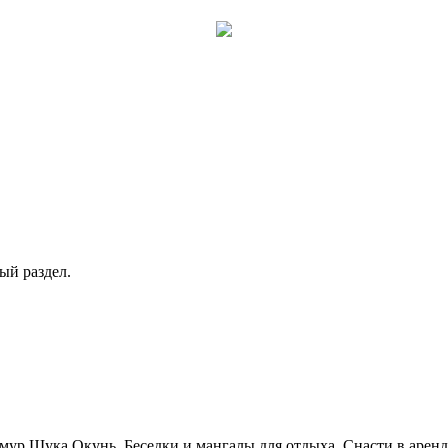
ый раздел.
ур Щука Окунь. Беседки и мангалы для отдыха. Снасти в аренд