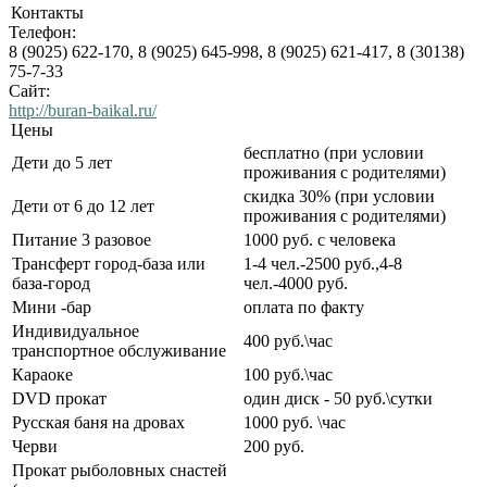
Контакты
Телефон:
8 (9025) 622-170, 8 (9025) 645-998, 8 (9025) 621-417, 8 (30138)
75-7-33
Сайт:
http://buran-baikal.ru/
Цены
бесплатно (при условии
Дети до 5 лет
проживания с родителями)
скидка 30% (при условии
Дети от 6 до 12 лет
проживания с родителями)
Питание 3 разовое
1000 руб. с человека
Трансферт город-база или
1-4 чел.-2500 руб.,4-8
база-город
чел.-4000 руб.
Мини -бар
оплата по факту
Индивидуальное
400 руб.\час
транспортное обслуживание
Караоке
100 руб.\час
DVD прокат
один диск - 50 руб.\сутки
Русская баня на дровах
1000 руб. \час
Черви
200 руб.
Прокат рыболовных снастей