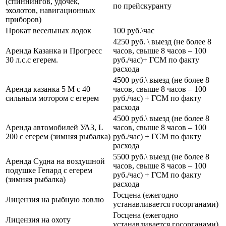
(спиннингов, удочек,
по прейскуранту
эхолотов, навигационных
приборов)
Прокат весельных лодок
100 руб.\час
4250 руб. \ выезд (не более 8
Аренда Казанка и Прогресс
часов, свыше 8 часов – 100
30 л.с.с егерем.
руб./час)+ ГСМ по факту
расхода
4500 руб.\ выезд (не более 8
Аренда казанка 5 М с 40
часов, свыше 8 часов – 100
сильным мотором с егерем
руб./час) + ГСМ по факту
расхода
4500 руб.\ выезд (не более 8
Аренда автомобилей УАЗ, L
часов, свыше 8 часов – 100
200 с егерем (зимняя рыбалка)
руб./час) + ГСМ по факту
расхода
5500 руб.\ выезд (не более 8
Аренда Судна на воздушной
часов, свыше 8 часов – 100
подушке Гепард с егерем
руб./час) + ГСМ по факту
(зимняя рыбалка)
расхода
Госцена (ежегодно
Лицензия на рыбную ловлю
устанавливается госорганами)
Госцена (ежегодно
Лицензия на охоту
устанавливается госорганами)