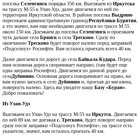
поселка
Селенгинск
порядка 350 км. Выезжаем из
Иркутска
на трассу М-55 к Улан-Удэ, далее двигаемся по ней по
территории Иркутской области. В районе поселка
Выдрино
пересекаем административную границу
Республики Бурятия
,
а это значит, вам еще необходимо двигаться по трассе М 55
около 150 км. Доезжаем до поселка
Селенгинск
и проезжаем
чуть дальше села
Брянск
и села
Тресково
. Сразу по
окончанию
Тресково
будет поворот налево перед заправкой
«Подсолнух» Роснефти. Вам осталось проехать всего 40 км.
Далее двигаемся по дороге до села
Байкала-Кудара
. Перед
ним основная дорога сворачивает направо, (там будет еще
одна заправка Роснефти). Двигаемся по данной дороге до
села
Дубинино
. Основная дорога поворачивает на право, но
вам нужно заехать в село
Дубинино
и, проехав до магазина,
повернуть налево. Здесь вы увидите нашу
Базу «Буран»
.
Добро пожаловать!
Из Улан-Удэ
Выезжаем из Улан-Удэ на трассу М-55 на
Иркутск
. Двигаемся
по ней 89 км, не доезжая
с. Тресково
, будет поворот направо
сразу после заправки «Подсолнух Роснефти», на трассе есть
указатели, значит, вам осталось проехать 40 км.