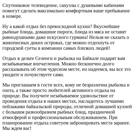
Спутниковое телевидение, санузлы с душевыми кабинами
помогут сделать максимально комфортным ваше пребывание
в номере.
Ну а какой отдых без превосходной кухни? Вкуснейшие
рыбные блюда, домашние пироги, блюда из мяса не оставят
равнодушными даже искусного гурмана! Нельзя не сказать о
живописных диких островах, где можно отдохнуть от
городской суеты в компании самых близких людей!
Отдых в дельте Селенги и рыбалка на Байкале подарят вам
незабываемые впечатления. Можно бесконечно долго
рассказывать об этом чудесном месте, но надеемся, вы все это
увидите и почувствуете сами.
Мы приглашаем в гости всех, кому не безразлична рыбалка и
охота, а также просто любителей активного отдыха на
природе. Вы получите незабываемое удовольствие от
проведения отдыха в наших местах, насладитесь лучшими
пейзажами байкальской природы, отличной домашней кухней
с большим разнообразием рыбных блюд, праздничной
атмосферой и профессиональным обслуживанием. При
планировании отдыха советуем забронировать места заранее.
Мы ждем вас!