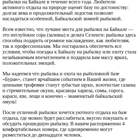
рыбалки на Байкале в течение всего года. Любители
активного отдыха на природе оценят базу по достоинству:
долгая зима и продолжительный ледостав позволят
насладиться особенной, Байкальской зимней рыбалкой.
Всем известно, что лучшие места для рыбалки на Байкале —
это неглубокие сора (заливы) и дельта Селенги: рыбалка здесь
способна подарить огромное наслаждение, как любителям,
так и профессионалам. Мы постарались обеспечить все
условия, чтобы поездка к Байкалу на рыбалку или охоту стала
незабываемым впечатлением и подарила вам массу ярких,
положительных эмоций.
Мы надеемся что рыбалка и охота на рыболовной базе
«Буран», станет ярчайшим событием в Вашей жизни, где
ценными трофеями станут зубастые щуки, золотистые сазаны
и стремительные окуни, красавцы харюза, сомы, сорога,
караси, язи, лещи и конечно – знаменитый байкальский
омуль!
После отличной рыбалки хочется уютного отдыха на базе
отдыха, где можно будет расслабиться, вкусно покушать и
обсудить прошедшую рыбалку. В вашем распоряжении 4
комфортабельных номера, где одновременно могут
разместиться до двенадцати человек.