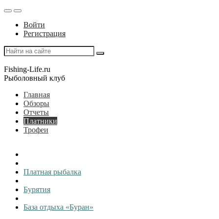
Войти
Регистрация
Fishing-Life.ru
Рыболовный клуб
Главная
Обзоры
Отчеты
Платники
Трофеи
Платная рыбалка
Бурятия
База отдыха «Буран»