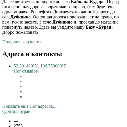
Далее двигаемся по дороге до села
Байкала-Кудара
. Перед
ним основная дорога сворачивает направо, (там будет еще
одна заправка Роснефти). Двигаемся по данной дороге до
села
Дубинино
. Основная дорога поворачивает на право, но
вам нужно заехать в село
Дубинино
и, проехав до магазина,
повернуть налево. Здесь вы увидите нашу
Базу «Буран»
.
Добро пожаловать!
Получить код карты
Адреса и контакты
52,301400°N, 106,759000°E
Нет отзывов
Показать еще Нет адресов...
бурятия
,
буран
—
2755