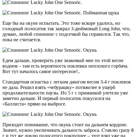
Еще бы на окуне испытать. Это тоже вскоре удалось, но
голодный полосатик так зажрал 3-дюймовый Long John, что,
думаю, любой спиннинг с подсечкой бы справился. Так что,
пока не считается.
Едем дальше, проверить уже знакомый мне по этой весне
водоем – там есть вероятность поклевки неплохого горбача.
Вот тут началось самое интересное!..
Стандартная оснастка с легким джигом весом 3-4 г поклевок
не дала. Решил взять «чебурашку» потяжелее в ущерб
продолжительности паузы. Но 5 г с приманкой улетели уже
заметно дальше. И первый полосатик покусился на
«Баллиста» прямо на выбросе.
Приходит понимание, что окунь стоит на дальнем кордоне.
Значит, нужно увеличивать дальность заброса. Ставлю сразу 8
г и тут же ловлю полосатого покрупнее – этот взял уже на