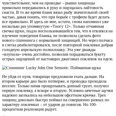
чувствительнее, чем на проводке – рывки хищницы
прикольно передавались в руку и ощущалась лайтовость
снасти. В то же время бланк вязал рыбу значительной своей
частью, давая понять, что при борьбе с трофеем будет делать
все правильно. И здесь он мне, кстати, снова напомнил уже
несколько раз упомянутую «Тиогу 12». Только отчаянная
свечка щуки, подло воспользовавшейся тем, что я отвлекся на
изучение поведения бланка, не позволила сделать фото
нового спиннинга с нормальной хищницей. Но через полчаса
я слегка реабилитировался, после повторной поклевки добрав
голодную апрельскую полкилошку. Эта уже дважды
«влупила» очень достойно, позволив порадоваться букету
острых ощущений от настоящих джиговых поклевок на паузе.
Не уйдя от нуля, товарищи предложили ехать дальше. На
втором карьере дно было потверже, и проводка проходила
веселее. Только начав прощупывать донный грунт, получил
первую поклевку, а вскоре и вторую. Условно-зачетные щучки
надежно засекались на небольшом офсетном крючке. Трех
хищниц довольно быстро поймал на совершенно разных по
характеру поклевках – от ударов до повисов. Но 100-
процентная реализация радует.