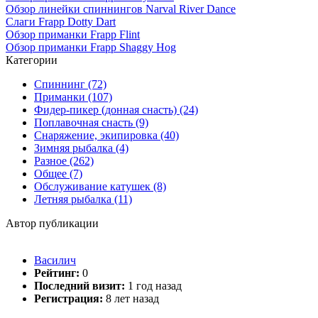
Обзор линейки спиннингов Narval River Dance
Слаги Frapp Dotty Dart
Обзор приманки Frapp Flint
Обзор приманки Frapp Shaggy Hog
Категории
Спиннинг (72)
Приманки (107)
Фидер-пикер (донная снасть) (24)
Поплавочная снасть (9)
Снаряжение, экипировка (40)
Зимняя рыбалка (4)
Разное (262)
Общее (7)
Обслуживание катушек (8)
Летняя рыбалка (11)
Автор публикации
Василич
Рейтинг:
0
Последний визит:
1 год назад
Регистрация:
8 лет назад