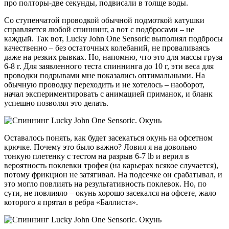
про полторы-две секунды, подвисали в толще воды.
Со ступенчатой проводкой обычной подмоткой катушки
справляется любой спиннинг, а вот с подбросами – не
каждый. Так вот, Lucky John One Sensoric выполнял подбросы
качественно – без остаточных колебаний, не проваливаясь
даже на резких рывках. Но, напомню, что это для массы груза
6-8 г. Для заявленного теста спиннинга до 10 г, эти веса для
проводки подрывами мне показались оптимальными. На
обычную проводку переходить и не хотелось – наоборот,
начал экспериментировать с анимацией приманок, и бланк
успешно позволял это делать.
Оставалось понять, как будет засекаться окунь на офсетном
крючке. Почему это было важно? Ловил я на довольно
тонкую плетенку с тестом на разрыв 6-7 lb и верил в
вероятность поклевки трофея (на карьерах всякое случается),
потому фрикцион не затягивал. На подсечке он срабатывал, и
это могло повлиять на результативность поклевок. Но, по
сути, не повлияло – окунь хорошо засекался на офсете, жало
которого я прятал в ребра «Баллиста».