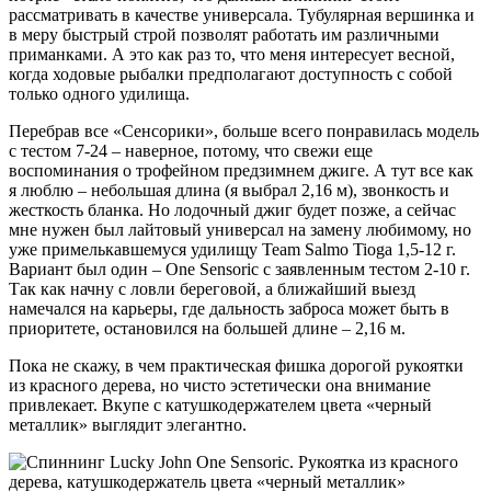
рассматривать в качестве универсала. Тубулярная вершинка и
в меру быстрый строй позволят работать им различными
приманками. А это как раз то, что меня интересует весной,
когда ходовые рыбалки предполагают доступность с собой
только одного удилища.
Перебрав все «Сенсорики», больше всего понравилась модель
с тестом 7-24 – наверное, потому, что свежи еще
воспоминания о трофейном предзимнем джиге. А тут все как
я люблю – небольшая длина (я выбрал 2,16 м), звонкость и
жесткость бланка. Но лодочный джиг будет позже, а сейчас
мне нужен был лайтовый универсал на замену любимому, но
уже примелькавшемуся удилищу Team Salmo Tioga 1,5-12 г.
Вариант был один – One Sensoric с заявленным тестом 2-10 г.
Так как начну с ловли береговой, а ближайший выезд
намечался на карьеры, где дальность заброса может быть в
приоритете, остановился на большей длине – 2,16 м.
Пока не скажу, в чем практическая фишка дорогой рукоятки
из красного дерева, но чисто эстетически она внимание
привлекает. Вкупе с катушкодержателем цвета «черный
металлик» выглядит элегантно.