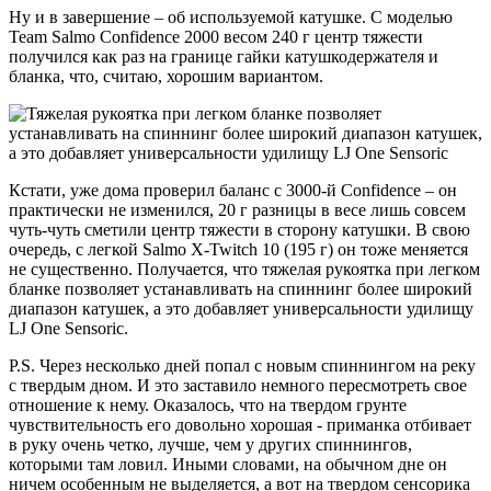
Ну и в завершение – об используемой катушке. С моделью
Team Salmo Confidence 2000 весом 240 г центр тяжести
получился как раз на границе гайки катушкодержателя и
бланка, что, считаю, хорошим вариантом.
Кстати, уже дома проверил баланс с 3000-й Confidence – он
практически не изменился, 20 г разницы в весе лишь совсем
чуть-чуть сметили центр тяжести в сторону катушки. В свою
очередь, с легкой Salmo X-Twitch 10 (195 г) он тоже меняется
не существенно. Получается, что тяжелая рукоятка при легком
бланке позволяет устанавливать на спиннинг более широкий
диапазон катушек, а это добавляет универсальности удилищу
LJ One Sensoric.
P.S. Через несколько дней попал с новым спиннингом на реку
с твердым дном. И это заставило немного пересмотреть свое
отношение к нему. Оказалось, что на твердом грунте
чувствительность его довольно хорошая - приманка отбивает
в руку очень четко, лучше, чем у других спиннингов,
которыми там ловил. Иными словами, на обычном дне он
ничем особенным не выделяется, а вот на твердом сенсорика