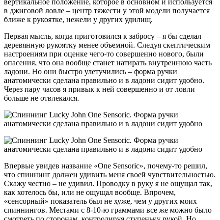
вертикальное положение, которое в основном и используется
в джиговой ловле – центр тяжести у этой модели получается
ближе к рукоятке, нежели у других удилищ.
Первая мысль, когда приготовился к забросу – я бы сделал
деревянную рукоятку менее объемной. Следуя скептическим
настроениям при оценке чего-то совершенно нового, были
опасения, что она вообще станет натирать внутреннюю часть
ладони. Но они быстро улетучились – форма ручки
анатомически сделана правильно и в ладони сидит удобно.
Через пару часов я привык к ней совершенно и от ловли
больше не отвлекался.
Впервые увидев название «One Sensoric», почему-то решил,
что спиннинг должен удивить меня своей чувствительностью.
Скажу честно – не удивил. Проводку в руку я не ощущал так,
как хотелось бы, или не ощущал вообще. Впрочем,
«сенсорный» показатель был не хуже, чем у других моих
спиннингов. Местами с 8-10-ю граммами все же можно было
смотреть по сторонам, контролируя ступеньку рукой. Но,