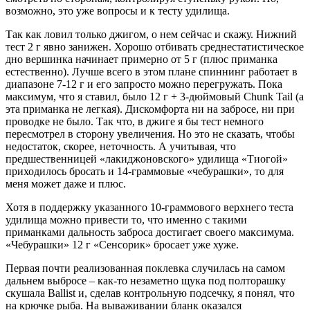
возможно, это уже вопросы и к тесту удилища.
Так как ловил только джигом, о нем сейчас и скажу. Нижний
тест 2 г явно занижен. Хорошо отбивать среднестатистическое
дно вершинка начинает примерно от 5 г (плюс приманка
естественно). Лучше всего в этом плане спиннинг работает в
диапазоне 7-12 г и его запросто можно перегружать. Пока
максимум, что я ставил, было 12 г + 3-дюймовый Chunk Tail (а
эта приманка не легкая). Дискомфорта ни на забросе, ни при
проводке не было. Так что, в джиге я бы тест немного
пересмотрел в сторону увеличения. Но это не сказать, чтобы
недостаток, скорее, неточность. А учитывая, что
предшественницей «лакиджоновского» удилища «Тиогой»
приходилось бросать и 14-граммовые «чебурашки», то для
меня может даже и плюс.
Хотя в поддержку указанного 10-граммового верхнего теста
удилища можно привести то, что именно с такими
приманками дальность заброса достигает своего максимума.
«Чебурашки» 12 г «Сенсорик» бросает уже хуже.
Первая почти реализованная поклевка случилась на самом
дальнем выбросе – как-то незаметно щука под полторашку
скушала Ballist и, сделав контрольную подсечку, я понял, что
на крючке рыба. На вываживании бланк оказался