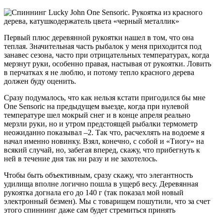
Первый плюс деревянной рукоятки нашел в том, что она
теплая. Значительная часть рыбалок у меня приходится под
занавес сезона, часто при отрицательных температурах, когда
мерзнут руки, особенно правая, настывая от рукоятки. Ловить
в перчатках я не люблю, и потому тепло красного дерева
должен буду оценить.
Сразу подумалось, что как нельзя кстати пригодился бы мне
One Sensoric на предыдущем выезде, когда при нулевой
температуре шел мокрый снег и в конце апреля реально
мерзли руки, но и утром предстоящей рыбалки термометр
неожиданно показывал –2. Так что, расчехлять на водоеме я
начал именно новинку. Взял, конечно, с собой и «Тиогу» на
всякий случай, но, забегая вперед, скажу, что прибегнуть к
ней в течение дня так ни разу и не захотелось.
Чтобы быть объективным, сразу скажу, что элегантность
удилища вполне логично пошла в ущерб весу. Деревянная
рукоятка догнала его до 140 г (так показал мой новый
электронный безмен). Мы с товарищем пошутили, что за счет
этого спиннинг даже сам будет стремиться принять