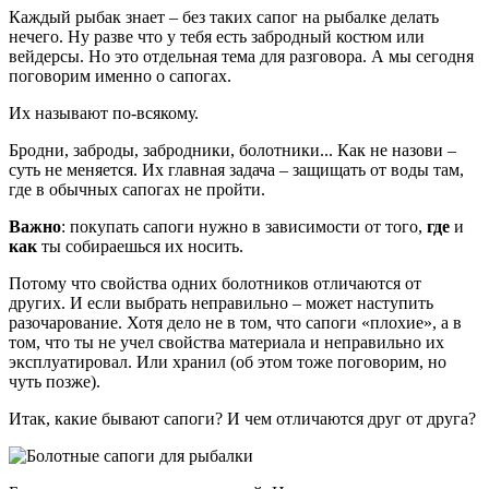
Каждый рыбак знает – без таких сапог на рыбалке делать
нечего. Ну разве что у тебя есть забродный костюм или
вейдерсы. Но это отдельная тема для разговора. А мы сегодня
поговорим именно о сапогах.
Их называют по-всякому.
Бродни, заброды, забродники, болотники... Как не назови –
суть не меняется. Их главная задача – защищать от воды там,
где в обычных сапогах не пройти.
Важно
: покупать сапоги нужно в зависимости от того,
где
и
как
ты собираешься их носить.
Потому что свойства одних болотников отличаются от
других. И если выбрать неправильно – может наступить
разочарование. Хотя дело не в том, что сапоги «плохие», а в
том, что ты не учел свойства материала и неправильно их
эксплуатировал. Или хранил (об этом тоже поговорим, но
чуть позже).
Итак, какие бывают сапоги? И чем отличаются друг от друга?