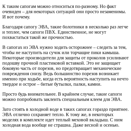
К таким сапогам можно относиться по-разному. Но факт
очевиден – для некоторых ситуаций они просто незаменимы.
И вот почему.
Благодаря сапогу ЭВА, такие болотники в несколько раз легче
и теплее, чем сапоги ПВХ. Единственное, не могут
похвастаться такой же прочностью.
В сапогах из ЭВА нужно ходить осторожнее – следить за тем,
чтобы не наступить на сучок или торчащие пики камыша.
Некоторые производители для защиты от проколов усиливают
подошву прочной пластиковой вставкой. Это не защищает
боковую часть от порезов, но предотвращает механические
повреждения снизу. Ведь большинство порезов возникает
именно при ходьбе, когда есть вероятность наступить на нечто
твердое и острое – битые бутылки, палки, камни.
Просто будь внимательнее. В крайнем случае, такие сапоги
можно попробовать заклеить специальным клеем для ЭВА.
Зато стоять в холодной воде в таких сапогах гораздо приятнее.
ЭВА отлично сохраняет тепло. К тому же, в некоторых
моделях в комплекте идет теплый меховой вкладыш. С ним
холодная вода вообще не страшна. Даже весной и осенью.