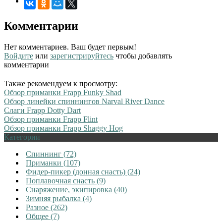
Комментарии
Нет комментариев. Ваш будет первым!
Войдите
или
зарегистрируйтесь
чтобы добавлять
комментарии
Также рекомендуем к просмотру:
Обзор приманки Frapp Funky Shad
Обзор линейки спиннингов Narval River Dance
Слаги Frapp Dotty Dart
Обзор приманки Frapp Flint
Обзор приманки Frapp Shaggy Hog
Категории
Спиннинг (72)
Приманки (107)
Фидер-пикер (донная снасть) (24)
Поплавочная снасть (9)
Снаряжение, экипировка (40)
Зимняя рыбалка (4)
Разное (262)
Общее (7)