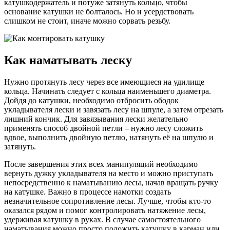
катушкодержатель и потуже затянуть кольцо, чтобы
основание катушки не болталось. Но и усердствовать
слишком не стоит, иначе можно сорвать резьбу.
Как наматывать леску
Нужно протянуть лесу через все имеющиеся на удилище
кольца. Начинать следует с кольца наименьшего диаметра.
Дойдя до катушки, необходимо отбросить ободок
укладывателя лески и завязать лесу на шпуле, а затем отрезать
лишний кончик. Для завязывания лески желательно
применять способ двойной петли – нужно лесу сложить
вдвое, выполнить двойную петлю, натянуть её на шпулю и
затянуть.
После завершения этих всех манипуляций необходимо
вернуть дужку укладывателя на место и можно приступать
непосредственно к наматыванию лесы, начав вращать ручку
на катушке. Важно в процессе намотки создать
незначительное сопротивление лесы. Лучше, чтобы кто-то
оказался рядом и помог контролировать натяжение лесы,
удерживая катушку в руках. В случае самостоятельного
наматывания можно просто положить катушку в карман или