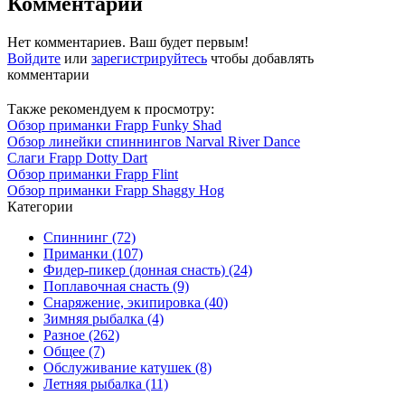
Комментарии
Нет комментариев. Ваш будет первым!
Войдите
или
зарегистрируйтесь
чтобы добавлять
комментарии
Также рекомендуем к просмотру:
Обзор приманки Frapp Funky Shad
Обзор линейки спиннингов Narval River Dance
Слаги Frapp Dotty Dart
Обзор приманки Frapp Flint
Обзор приманки Frapp Shaggy Hog
Категории
Спиннинг (72)
Приманки (107)
Фидер-пикер (донная снасть) (24)
Поплавочная снасть (9)
Снаряжение, экипировка (40)
Зимняя рыбалка (4)
Разное (262)
Общее (7)
Обслуживание катушек (8)
Летняя рыбалка (11)