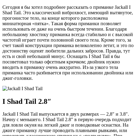
Сегодня я бы хотел подробнее рассказать о приманке Jackall I
Shad Tail. Это классический виброхвост, имеющий вытянутое,
прогонистое тело, на конце которого расположена
миниатюрная «пятка». Такая форма приманки позволяет
использовать ее даже на очень быстром течении. Благодаря
небольшому хвостику приманка всегда стабильно и с высокой
частотой играет почти половиной своего тела. Кроме того, за
счет такой конструкции приманка великолепно летит, и это по
достоинству оценят любители дальних забросов. Правда, тут
есть и свой небольшой минус. Оснащать I Shad Tail я бы
посоветовал только офсетным крючком; двойник нужно
вводить в приманку очень аккуратно. Из-за узкого тела
приманка часто разбивается при использовании двойника или
джиг-головки.
I Shad Tail 2.8″
Jackall I Shad Tail выпускается в двух размерах — 2,8″ и 3.8″.
Начну с меньшего. I Shad Tail 2.8″ в первую очередь подходит
для ловли окуня на легкий джиг и поводковые оснастки. На
джиге приманку лучше проводить плавными рывками, или
чередовать классическую ступеньку с «подрывами». При