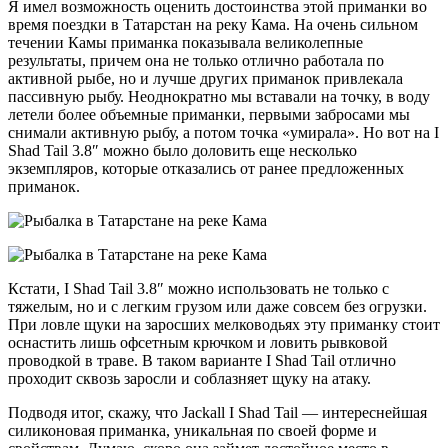
Я имел возможность оценить достоинства этой приманки во
время поездки в Татарстан на реку Кама. На очень сильном
течении Камы приманка показывала великолепные
результаты, причем она не только отлично работала по
активной рыбе, но и лучше других приманок привлекала
пассивную рыбу. Неоднократно мы вставали на точку, в воду
летели более объемные приманки, первыми забросами мы
снимали активную рыбу, а потом точка «умирала». Но вот на I
Shad Tail 3.8″ можно было доловить еще несколько
экземпляров, которые отказались от ранее предложенных
приманок.
Кстати, I Shad Tail 3.8″ можно использовать не только с
тяжелым, но и с легким грузом или даже совсем без огрузки.
При ловле щуки на заросших мелководьях эту приманку стоит
оснастить лишь офсетным крючком и ловить рывковой
проводкой в траве. В таком варианте I Shad Tail отлично
проходит сквозь заросли и соблазняет щуку на атаку.
Подводя итог, скажу, что Jackall I Shad Tail — интереснейшая
силиконовая приманка, уникальная по своей форме и