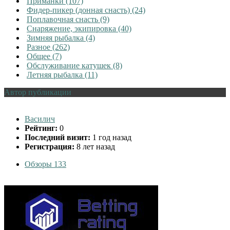
Приманки (107)
Фидер-пикер (донная снасть) (24)
Поплавочная снасть (9)
Снаряжение, экипировка (40)
Зимняя рыбалка (4)
Разное (262)
Общее (7)
Обслуживание катушек (8)
Летняя рыбалка (11)
Автор публикации
Василич
Рейтинг:
0
Последний визит:
1 год назад
Регистрация:
8 лет назад
Обзоры
133